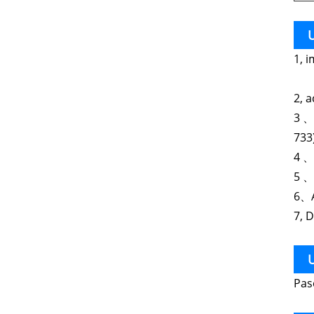
U
1, 
2, 
3 、
733
4 、
5 、
6、A
7, 
U
Pas