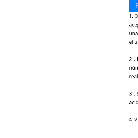
P
1. 
ace
una
el 
2．L
núm
rea
3．S
acid
4. V