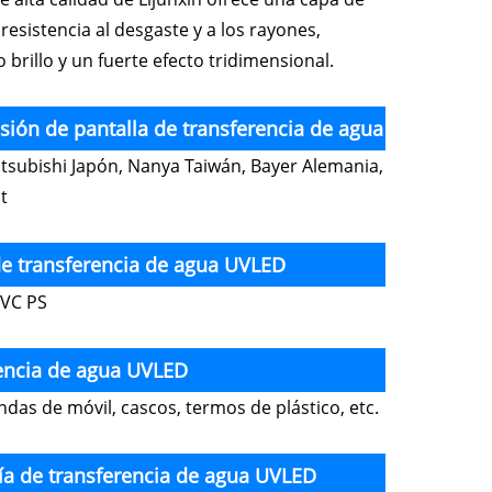
resistencia al desgaste y a los rayones,
 brillo y un fuerte efecto tridimensional.
esión de pantalla de transferencia de agua
tsubishi Japón, Nanya Taiwán, Bayer Alemania,
t
 de transferencia de agua UVLED
PVC PS
erencia de agua UVLED
undas de móvil, cascos, termos de plástico, etc.
afía de transferencia de agua UVLED