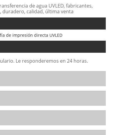
 transferencia de agua UVLED, fabricantes,
, duradero, calidad, última venta
afía de impresión directa UVLED
rmulario. Le responderemos en 24 horas.