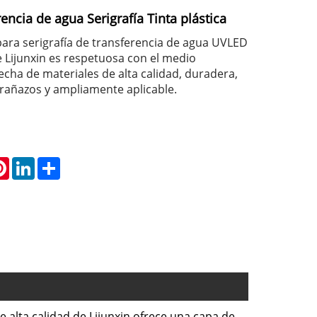
ncia de agua Serigrafía Tinta plástica
 para serigrafía de transferencia de agua UVLED
e Lijunxin es respetuosa con el medio
echa de materiales de alta calidad, duradera,
arañazos y ampliamente aplicable.
atsApp
Pinterest
LinkedIn
Share
e alta calidad de Lijunxin ofrece una capa de