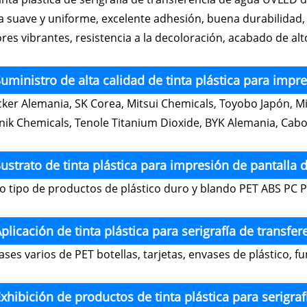
ta suave y uniforme, excelente adhesión, buena durabilidad, 
ores vibrantes, resistencia a la decoloración, acabado de alto
uministro de alta calidad de tinta plástica para impr
ker Alemania, SK Corea, Mitsui Chemicals, Toyobo Japón, Mi
LED
nik Chemicals, Tenole Titanium Dioxide, BYK Alemania, Cabo
ustrato de tinta plástica para impresión de pantalla
o tipo de productos de plástico duro y blando PET ABS PC 
plicación de tinta plástica para serigrafía de transf
ases varios de PET botellas, tarjetas, envases de plástico, f
xhibición de productos de tinta plástica para serigr