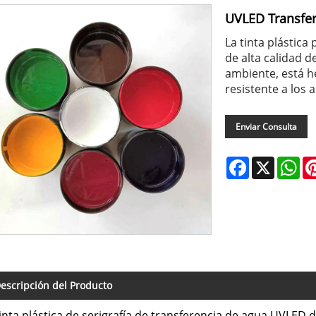
UVLED Transfere
La tinta plástica
de alta calidad d
ambiente, está h
resistente a los 
Enviar Consulta
Facebook
X
Wh
escripción del Producto
tinta plástica de serigrafía de transferencia de agua UVLED d