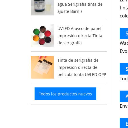
agua Serigrafía tinta de
tin
ajuste Barniz
col
UVLED Atasco de papel
S
Impresión directa Tinta
Wac
de serigrafía
UV
Evo
Tinta de serigrafía de
impresión directa de
S
película tonta UVLED OPP
Tod
Todos los productos nuevos
A
Env
E