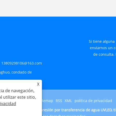
Si tiene alguna
enviarnos un co
de consulta.
:
13809298106@163.com
inghuo, condado de
X
cia de navegación,
 utilizar este sitio,
Links
Sitemap
RSS
XML
política de privacidad
rivacidad
 Co., Ltd. - Tinta de impresión por transferencia de agua UVLED, ti