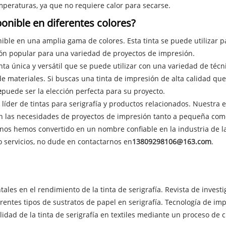
mperaturas, ya que no requiere calor para secarse.
sponible en diferentes colores?
ponible en una amplia gama de colores. Esta tinta se puede utilizar 
ción popular para una variedad de proyectos de impresión.
inta única y versátil que se puede utilizar con una variedad de técnic
e materiales. Si buscas una tinta de impresión de alta calidad qu
e
puede ser la elección perfecta para su proyecto.
r líder de tintas para serigrafía y productos relacionados. Nuestra 
cen las necesidades de proyectos de impresión tanto a pequeña co
te, nos hemos convertido en un nombre confiable en la industria de la
o servicios, no dude en contactarnos en
13809298106@163.com
.
ntales en el rendimiento de la tinta de serigrafía. Revista de investi
ferentes tipos de sustratos de papel en serigrafía. Tecnología de imp
ilidad de la tinta de serigrafía en textiles mediante un proceso de c