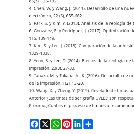
85(3), 125-132.
4. Chen, W. y Wang, J. (2011). Desarrollo de una nuev
electrónica, 22 (6), 655-662.
5. Park, S. y Kim, Y. (2013). Análisis de la reología d
6. González, E. y Rodríguez, J. (2017). Optimización 
115, 139-149.
7. Kim, S. y Lee, J. (2018). Comparación de la adhesió
1329-1338.
8. Yoon, S. y Lee, D. (2014). Efectos de la reología d
Impresión, 23(3), 27-33.
9. Tanaka, M. y Takahashi, K. (2016). Desarrollo de u
de la impresión, 1(2), 13-20.
10. Wang, X. y Zheng, Y. (2019). Revelado de tintas p
Anterior:
¿Las tintas de serigrafía UVLED son respet
Próximo:
¿Cuál es el proceso de limpieza recomendad
Facebook
X
WhatsApp
Pinterest
LinkedIn
Share