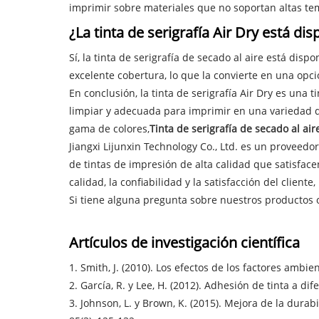
imprimir sobre materiales que no soportan altas te
¿La tinta de serigrafía Air Dry está di
Sí, la tinta de serigrafía de secado al aire está dis
excelente cobertura, lo que la convierte en una op
En conclusión, la tinta de serigrafía Air Dry es una t
limpiar y adecuada para imprimir en una variedad d
gama de colores,
Tinta de serigrafía de secado al air
Jiangxi Lijunxin Technology Co., Ltd. es un proveedo
de tintas de impresión de alta calidad que satisfa
calidad, la confiabilidad y la satisfacción del clien
Si tiene alguna pregunta sobre nuestros productos 
Artículos de investigación científica
1. Smith, J. (2010). Los efectos de los factores ambie
2. García, R. y Lee, H. (2012). Adhesión de tinta a di
3. Johnson, L. y Brown, K. (2015). Mejora de la durab