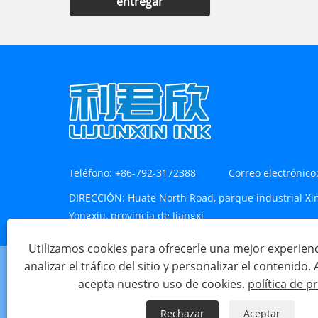
entregar
Teléfono:
+86-792-3172388
Correo electrónico
DIRECCIÓN:
Huate North Road, parque industrial X
Yongxiu, provincia de Jiangxi
Utilizamos cookies para ofrecerle una mejor experien
analizar el tráfico del sitio y personalizar el contenido. Al
acepta nuestro uso de cookies.
política de p
Copyright © 2023 Jiangxi Lijunxin Technology
Rechazar
Aceptar